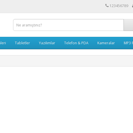
123456789
leri
Tabletler
Yazılımlar
Telefon & PDA
Kameralar
MP3 P