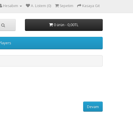
Hesabım
A. Listem (0)
Sepetim
Kasaya Git
0 ürün - 0,00TL
layers
Devam