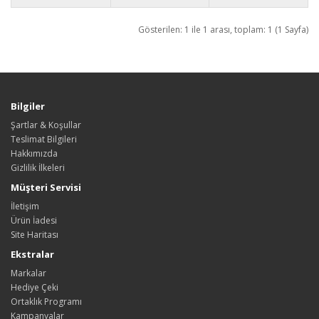
Gösterilen: 1 ile 1 arası, toplam: 1 (1 Sayfa)
Bilgiler
Şartlar & Koşullar
Teslimat Bilgileri
Hakkımızda
Gizlilik İlkeleri
Müşteri Servisi
İletişim
Ürün İadesi
Site Haritası
Ekstralar
Markalar
Hediye Çeki
Ortaklık Programı
Kampanyalar