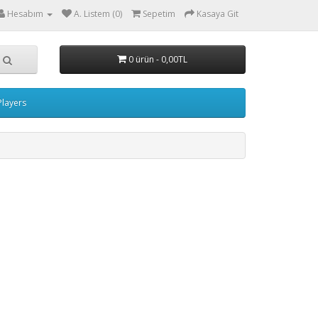
Hesabım
A. Listem (0)
Sepetim
Kasaya Git
0 ürün - 0,00TL
layers