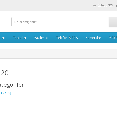
123456789
leri
Tabletler
Yazılımlar
Telefon & PDA
Kameralar
MP3 P
 20
ategoriler
st 25 (0)