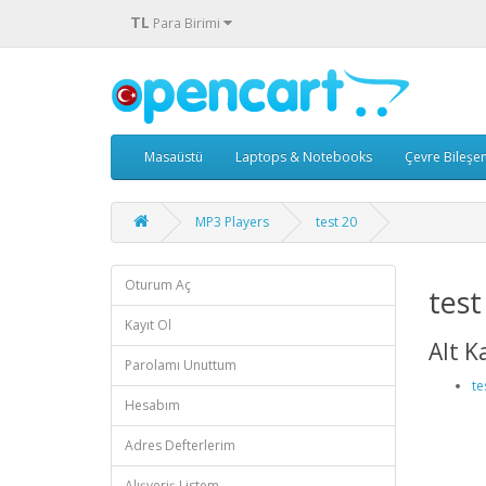
TL
Para Birimi
Masaüstü
Laptops & Notebooks
Çevre Bileşen
MP3 Players
test 20
Oturum Aç
test
Kayıt Ol
Alt K
Parolamı Unuttum
te
Hesabım
Adres Defterlerim
Alışveriş Listem