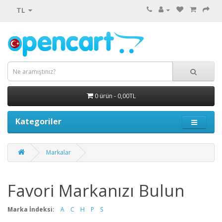
TL
0 ürün - 0,00TL
Kategoriler
Markalar
Favori Markanızı Bulun
Marka İndeksi:
A
C
H
P
S